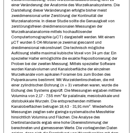
einer Veränderung der Anatomie des Wurzelkanalsystems. Die
Darstellung dieser Veränderungen erfolgte bisher meist
zweidimensional unter Zerstörung der Kontinuität der
Wurzelanatomie. In dieser Studie sollte die Genauigkeit von
zerstörungsfreien dreidimensionalen Messungen der
Wurzelkanalanatomie mittels hochauflösender
Computertomographie (µCT) dargestellt werden. Mit einem
µCT wurden 5 OK-Molaren je zweimal gescannt und
dreidimensional rekonstruiert. Die technisch mögliche
Auflösung stellte maximal kubische Voxel von 34 µm dar. Ein
spezieller Halter ermöglichte die exakte Repositionierung der
Proben bei der zweiten Messung. Mittels spezieller Software
wurden Kanalvolumen und Kanaloberfläche der einzelnen
Wurzelkanäle vom apikalen Foramen bis zum Boden des
Pulpenkavums bestimmt. Mit Wurzeldentinscheiben, die mit
einer zylindrischen Bohrung (n = 3) versehen waren, wurde die
Eichung des Systems geprüft. Die Messungen ergaben mittlere
Volumina von 2,17 - 7,55 mm³ für palatinale, mesiobukkale und
distobukkale Wurzeln. Die entsprechenden mittleren
Kanaloberflächen betrugen 18,43 - 31,91 mm². Wiederholte
Messungen zeigten sehr geringe systematische Messfehler
hinsichtlich Volumina und Flächen. Die Analyse des
Dentinstandards ergab eine hohe Übereinstimmung der
berechneten und gemessenen Werte. Die vorliegenden Daten