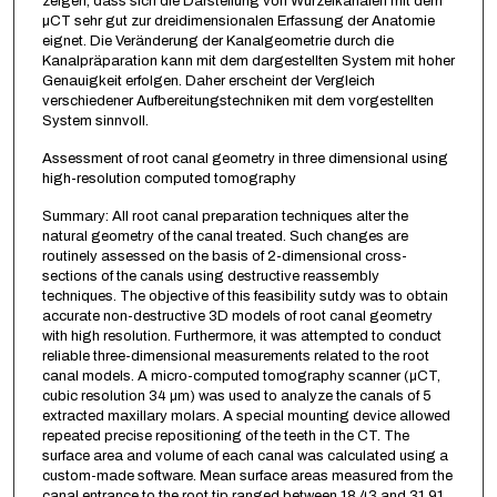
zeigen, dass sich die Darstellung von Wurzelkanälen mit dem
µCT sehr gut zur dreidimensionalen Erfassung der Anatomie
eignet. Die Veränderung der Kanalgeometrie durch die
Kanalpräparation kann mit dem dargestellten System mit hoher
Genauigkeit erfolgen. Daher erscheint der Vergleich
verschiedener Aufbereitungstechniken mit dem vorgestellten
System sinnvoll.
Assessment of root canal geometry in three dimensional using
high-resolution computed tomography
Summary: All root canal preparation techniques alter the
natural geometry of the canal treated. Such changes are
routinely assessed on the basis of 2-dimensional cross-
sections of the canals using destructive reassembly
techniques. The objective of this feasibility sutdy was to obtain
accurate non-destructive 3D models of root canal geometry
with high resolution. Furthermore, it was attempted to conduct
reliable three-dimensional measurements related to the root
canal models. A micro-computed tomography scanner (µCT,
cubic resolution 34 µm) was used to analyze the canals of 5
extracted maxillary molars. A special mounting device allowed
repeated precise repositioning of the teeth in the CT. The
surface area and volume of each canal was calculated using a
custom-made software. Mean surface areas measured from the
canal entrance to the root tip ranged between 18.43 and 31.91