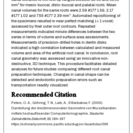
mm³ for mesio-buccal, disto-buccal and palatal roots. Mean
canal volumes for the same roots were 2.59 #177 1.59, 2.17
#177 1.02 and 7.55 #177 2.39 mm³. Automated repositioning of
the specimens resulted in near perfect matching (< 1 voxel)
assessed by their outer root contours. Repeated
measurements indicated minute differences between the two
series in terms of volume and surface area assessments.
Measurements of precision-drilled holes in dentin disks
indicated a high correlation between calculated and measured
volume and area of the artificial root canal. In conclusion, root
canal geometry was assessed using an innovative non-
destructive, 3D technique. This procedure facilitates detailed
analyses for future studies comparing different root canal
preparation techniques. Changes in canal shape can be
detected and endodontic preparation errors such as
transportation readily visualized.
Recommended Citation
Peters, O. A., Göhring, T. N., Laib, A., & Barbakow, F. (2000).
Darstellung der dreidimensionalen Geometrie von Wurzelkanälen
mittels hochauflösender Computertomographie.
Deutsche
Zahnärztliche Zeitschrift,
55
, 184–187.
https://scholarlycommons.pacific.edu/dugoni-facarticles/399