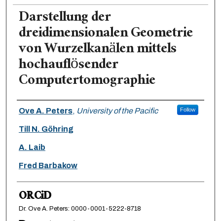
Darstellung der
dreidimensionalen Geometrie
von Wurzelkanälen mittels
hochauflösender
Computertomographie
Authors
Ove A. Peters
,
University of the Pacific
Follow
Till N. Göhring
A. Laib
Fred Barbakow
ORCiD
Dr. Ove A. Peters: 0000-0001-5222-8718