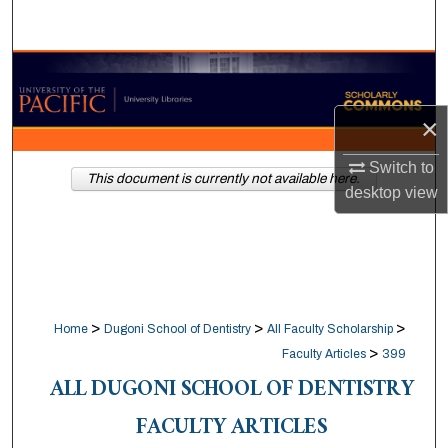
Search
Browse Collections
My Account
×
Switch to
About
This document is currently not available here.
desktop
view
Digital Commons Network™
>
>
>
Home
Dugoni School of Dentistry
All Faculty Scholarship
>
Faculty Articles
399
ALL DUGONI SCHOOL OF DENTISTRY
FACULTY ARTICLES