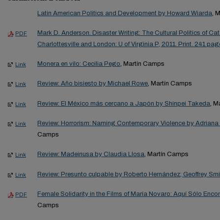
Latin American Politics and Development by Howard Wiarda
, 
Mark D. Anderson. Disaster Writing: The Cultural Politics of Ca
PDF
Charlottesville and London: U of Virginia P, 2011. Print. 241 pa
Monera en vilo: Cecilia Pego
, Martín Camps
Link
Review: Año bisiesto by Michael Rowe
, Martín Camps
Link
Review: El México más cercano a Japón by Shinpei Takeda
, M
Link
Review: Horrorism: Naming Contemporary Violence by Adriana
Link
Camps
Review: Madeinusa by Claudia Llosa
, Martín Camps
Link
Review: Presunto culpable by Roberto Hernández; Geoffrey Smi
Link
Female Solidarity in the Films of María Novaro: Aquí Sólo En
PDF
Camps