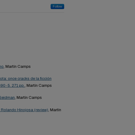
Follow
no
, Martín Camps
ta: once cracks de la ficción
690-5. 271 pp.
, Martín Camps
y Seidman
, Martín Camps
y Rolando Hinojosa (review)
, Martín