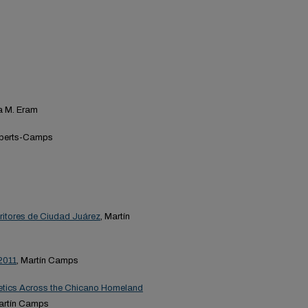
a M. Eram
oberts-Camps
s
scritores de Ciudad Juárez
, Martín
 2011
, Martín Camps
etics Across the Chicano Homeland
Martín Camps