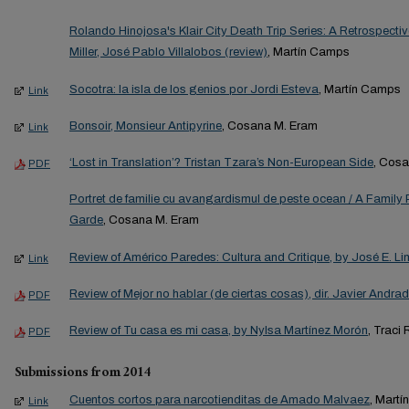
Rolando Hinojosa's Klair City Death Trip Series: A Retrospecti
Miller, José Pablo Villalobos (review)
, Martín Camps
Socotra: la isla de los genios por Jordi Esteva
, Martín Camps
Link
Bonsoir, Monsieur Antipyrine
, Cosana M. Eram
Link
‘Lost in Translation’? Tristan Tzara’s Non-European Side
, Cos
PDF
Portret de familie cu avangardismul de peste ocean / A Family P
Garde
, Cosana M. Eram
Review of Américo Paredes: Cultura and Critique, by José E. L
Link
Review of Mejor no hablar (de ciertas cosas), dir. Javier Andra
PDF
Review of Tu casa es mi casa, by Nylsa Martínez Morón
, Traci
PDF
Submissions from 2014
Cuentos cortos para narcotienditas de Amado Malvaez
, Mart
Link