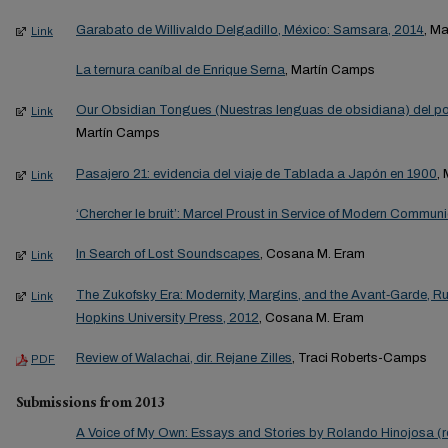
Garabato de Willivaldo Delgadillo, México: Samsara, 2014
, M
Link
La ternura caníbal de Enrique Serna
, Martín Camps
Our Obsidian Tongues (Nuestras lenguas de obsidiana) del p
Link
Martín Camps
Pasajero 21: evidencia del viaje de Tablada a Japón en 1900
,
Link
‘Chercher le bruit’: Marcel Proust in Service of Modern Commun
In Search of Lost Soundscapes
, Cosana M. Eram
Link
The Zukofsky Era: Modernity, Margins, and the Avant‐Garde, R
Link
Hopkins University Press, 2012
, Cosana M. Eram
Review of Walachai, dir. Rejane Zilles
, Traci Roberts-Camps
PDF
Submissions from 2013
A Voice of My Own: Essays and Stories by Rolando Hinojosa (r