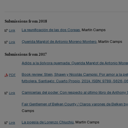
Submissions from 2018
La reunificación de las dos Coreas
, Martín Camps
Link
Querida Margot de Antonio Moreno Montero
, Martín Camps
Link
Submissions from 2017
Adiós a la ṕolvora quemada: Querida Margot de Antonio More
Book review: Stein, Shawn y Nicolás Campisi. Por amor a la pelo
PDF
futbolera. Santiago: Cuarto Propio, 2014. ISBN: 9789-5626-0
Carnicerías del poder: Con respecto al último libro de Anthon
Link
Fair Gentlemen of Belken County / Claros varones de Belken b
Camps
La poesía de Lorenzo Chiuchiú
, Martín Camps
Link