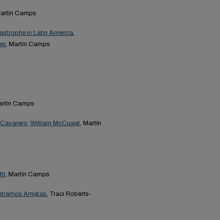
Martín Camps
tastrophe in Latin America.
ges
, Martín Camps
artín Camps
 Cavarero; William McCuaig
, Martín
th
, Martín Camps
contramos Amigas
, Traci Roberts-