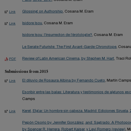
Glossing on Authorship
, Cosana M. Eram
Link
Isidore Isou
, Cosana M. Eram
Link
Isidore Isou: l’Insurrecton de l’érotologie?
, Cosana M. Eram
Le Serate Futuriste: The First Avant-Garde Chronotope
, Cosan
Review of Latin American Cinema, by Stephen M. Hart
, Traci R
PDF
Submissions from 2015
El diluvio de Rosaura Albina by Fernando Cueto
, Martín Camp
Link
Escribir entre las balas: Literatura y testimonios de algunos e
Camps
Keret, Etgar. Un hombre sin cabeza. Madrid: Ediciones Siruela,
Link
Pepón Osorio by Jennifer González, and: Sagrado: A Photopo
by Spencer R. Herrera, Robert Kaiser, y Levi Romero (review)
, 