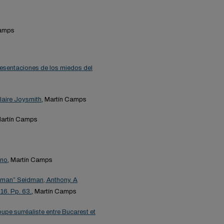
Camps
resentaciones de los miedos del
laire Joysmith
, Martín Camps
Martín Camps
eno
, Martín Camps
idman” Seidman, Anthony. A
16. Pp. 63.
, Martín Camps
oupe surréaliste entre Bucarest et