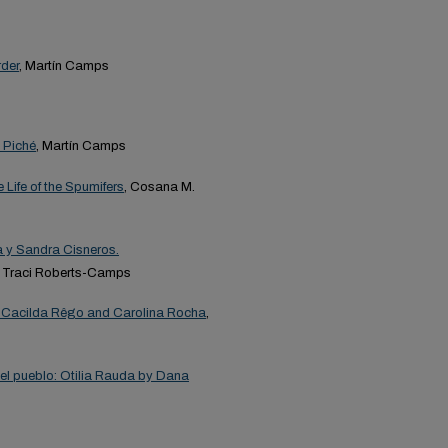
rder
, Martín Camps
 Piché
, Martín Camps
Life of the Spumifers
, Cosana M.
 y Sandra Cisneros.
, Traci Roberts-Camps
by Cacilda Rêgo and Carolina Rocha
,
el pueblo: Otilia Rauda by Dana