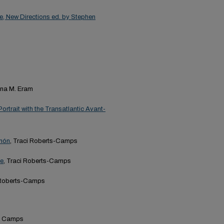
ve, New Directions ed. by Stephen
ana M. Eram
ortrait with the Transatlantic Avant-
imón
, Traci Roberts-Camps
de
, Traci Roberts-Camps
 Roberts-Camps
ín Camps