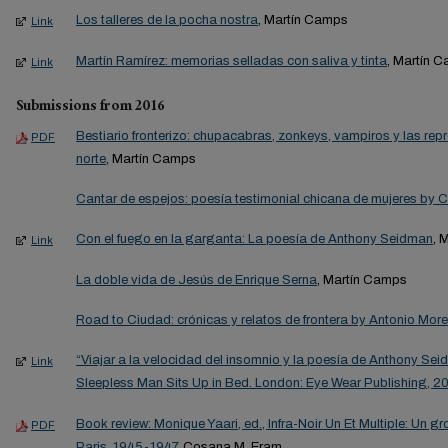
Los talleres de la pocha nostra
, Martín Camps
Link
Martín Ramírez: memorias selladas con saliva y tinta
, Martín 
Link
Submissions from 2016
Bestiario fronterizo: chupacabras, zonkeys, vampiros y las rep
PDF
norte
, Martín Camps
Cantar de espejos: poesía testimonial chicana de mujeres by C
Con el fuego en la garganta: La poesía de Anthony Seidman
, 
Link
La doble vida de Jesús de Enrique Serna
, Martín Camps
Road to Ciudad: crónicas y relatos de frontera by Antonio Mor
“Viajar a la velocidad del insomnio y la poesía de Anthony Se
Link
Sleepless Man Sits Up in Bed. London: Eye Wear Publishing, 20
Book review: Monique Yaari, ed., Infra-Noir Un Et Multiple: Un gr
PDF
Paris, 1945-1947
, Cosana M. Eram