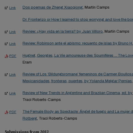
Dos poemas de Zheng Xiaoqiong
, Martín Camps
Link
Dr. Fronterizo or How I learned to stop worrying and love the bo
Review: ¿Hay vida en la tierra? by Juan Villoro
, Martín Camps
Link
Review: Robinson ante el abismo: recuento de islas by Bruno H.
Link
Hugnet, Georges, La Vie amoureuse des Spumifères ... The Love 
PDF
Eram
Review of Los ‘Bildungsromane’ femeninos de Carmen Boullosa
Link
Mexicanidades, fronteras, puentes, by Yolanda Melgar Pernías
Review of New Trends in Argentine and Braziian Cinema, ed. 
Link
Traci Roberts-Camps
The Female Body as Spectacle: Ángel de fuego and La mujer d
PDF
Rotberg
, Traci Roberts-Camps
Submissions from 2012