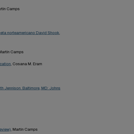
artín Camps
oeta norteamericano David Shook
,
 Martín Camps
ication
, Cosana M. Eram
uth Jennison. Baltimore, MD: Johns
eview)
, Martín Camps